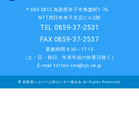
〒683-0812 鳥取県米子市角盤町1-76
NTT西日本米子支店ビル2階
TEL 0859-37-2531
FAX 0859-37-2537
業務時間 8:30～17:15
（土・日・祝日、年末年始の休業日除く）
E-mail tottori-ren@sjc.ne.jp
© 鳥取県シルバー人材センター連合会 All Rights Reserved.