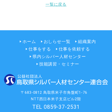
一覧に戻る
ホーム
おしらせ一覧
組織案内
仕事をする
仕事を依頼する
県内シルバー人材センター
技能講習・セミナー
〒683-0812 鳥取県米子市角盤町1-76
NTT西日本米子支店ビル2階
TEL 0859-37-2531