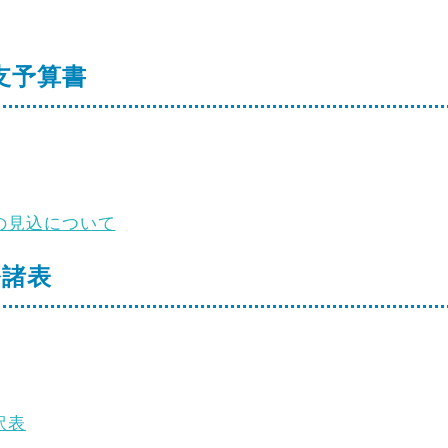
支予算書
の見込について
務諸表
訳表