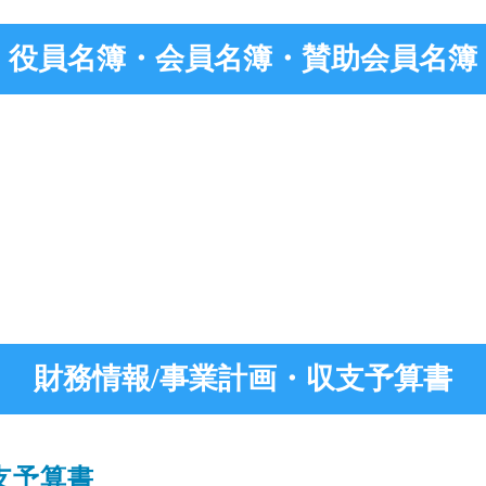
役員名簿・会員名簿・賛助会員名簿
財務情報/事業計画・収支予算書
支予算書