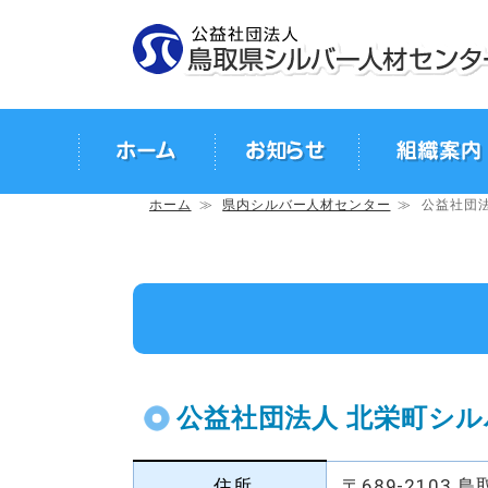
会報
組織案内
情報公開
ホーム
≫
県内シルバー人材センター
≫
公益社団
公益社団法人 北栄町シ
住所
〒689-2103