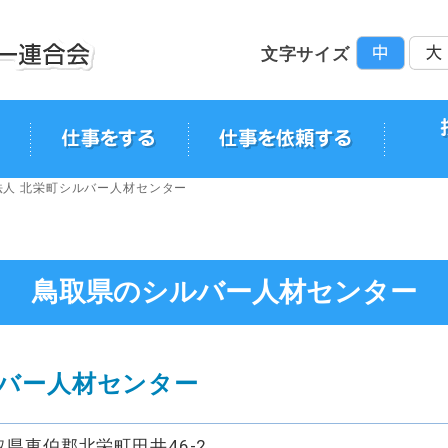
文字サイズ
高齢者活躍人
技能講習・セ
お申込み
技能講習・セ
テレビ・ラジ
法人 北栄町シルバー人材センター
鳥取県のシルバー人材センター
ルバー人材センター
 鳥取県東伯郡北栄町田井46-2